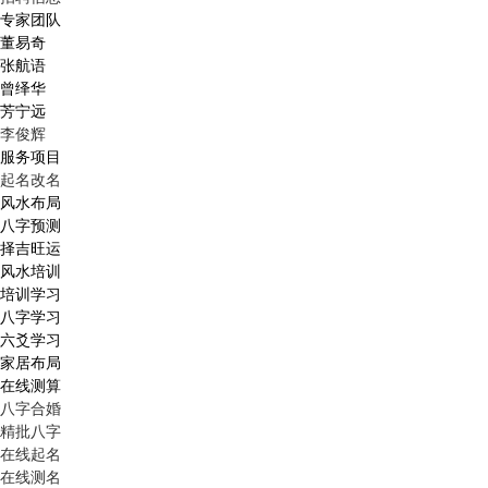
专家团队
董易奇
张航语
曾绎华
芳宁远
李俊辉
服务项目
起名改名
风水布局
八字预测
择吉旺运
风水培训
培训学习
八字学习
六爻学习
家居布局
在线测算
八字合婚
精批八字
在线起名
在线测名