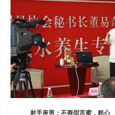
射手座男：不善甜言蜜，粗心