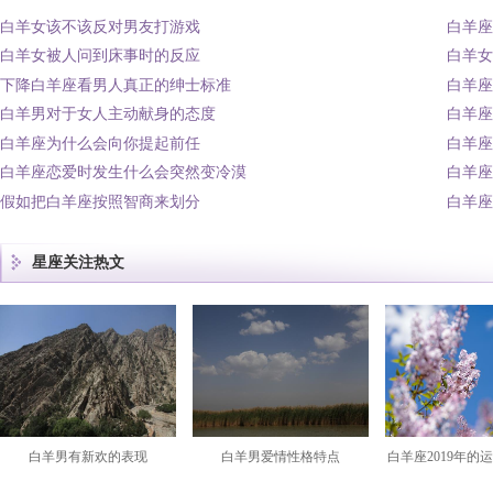
白羊女该不该反对男友打游戏
白羊座
白羊女被人问到床事时的反应
白羊女
下降白羊座看男人真正的绅士标准
白羊座
白羊男对于女人主动献身的态度
白羊座
白羊座为什么会向你提起前任
白羊座
白羊座恋爱时发生什么会突然变冷漠
白羊座
假如把白羊座按照智商来划分
白羊座
星座关注热文
白羊男有新欢的表现
白羊男爱情性格特点
白羊座2019年的