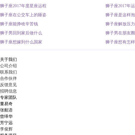
狮子座2017年度星座运程
狮子座2017年
狮子座在公交车上的睡姿
狮子座是这样泡
狮子座能挣啥辛苦钱
狮子座解放压力
狮子男回到家后做什么
狮子男在朋友圈
狮子座想嫁到什么国家
狮子座想有怎样
关于我们
公司介绍
联系我们
合作伙伴
反馈意见
招聘信息
专家团队
董易奇
张航语
曾绎华
芳宁远
李俊辉