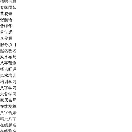
招聘信息
专家团队
董易奇
张航语
曾绎华
芳宁远
李俊辉
服务项目
起名改名
风水布局
八字预测
择吉旺运
风水培训
培训学习
八字学习
六爻学习
家居布局
在线测算
八字合婚
精批八字
在线起名
在线测名