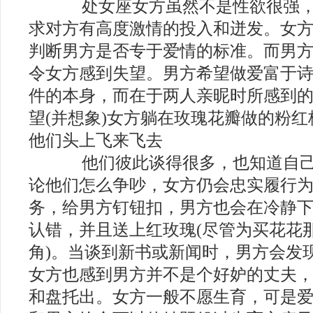
处女座女方虽然不是性欲很强，
求对方有高度激情的投入和迸发。女
判断男方是否专于爱情的标准。而男
令女方感到失望。男方希望做爱富于
件的本身，而在于两人亲昵时所感到
望(并想象)女方躺在玫瑰花瓣做的粉
他们头上飞来飞去
他们彼此谈得很多，也知道自己
论他们怎么争吵，女方仍会忠实履行
务，给男方钉钮扣，男方也会在冷静
认错，并且送上红玫瑰(尽管为买花花
角)。当谈到新书或新闻时，男方会发
女方也感到男方并不是个好妒的丈夫
和盘托出。女方一般不愿生育，可是