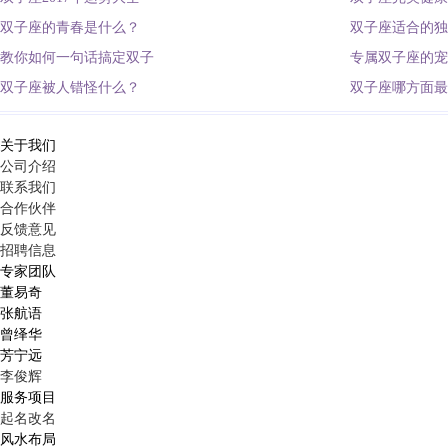
双子座的青春是什么？
双子座适合的独
教你如何一句话搞定双子
专属双子座的宠
双子座被人错怪什么？
双子座哪方面最
关于我们
公司介绍
联系我们
合作伙伴
反馈意见
招聘信息
专家团队
董易奇
张航语
曾绎华
芳宁远
李俊辉
服务项目
起名改名
风水布局