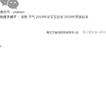
微信号：
yiqibazi
热搜关键字：
道教
节气
2019年女宝宝起名
2019年男孩起名
粤公网安备 44010
粤ICP备09005409号-16
x