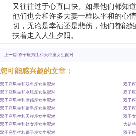
又往往过于心直口快。如果他们都知
他们也会和许多夫妻一样以平和的心
切，无论是幸福还是悲伤，他们都能
扶着走入人生夕阳。
上一篇:双子座男生和天秤座女生配对
您可能感兴趣的文章：
双子座男生和双鱼座女生配对
双子座
双子座男生和水瓶座女生配对
双子座
双子座男生和摩羯座女生配对
双子座
双子座男生和射手座女生配对
双子座
双子座男生和天秤座女生配对
双子女
双子座男生和处女座女生配对
大错特
双子座男生和狮子座女生配对
双子座