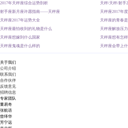
2017年天秤座综合运势剖析
天秤/天秤/射手
射手座新月座许愿指南——天秤座
天秤座2017年
天秤座2017年运势大全
天秤座的青春是
天秤座最怕收到的礼物是什么
天秤座解放压力
天秤座想嫁到什么国家
天秤座想有怎样
天秤座鬼魂是什么样的
天秤座会带上什
关于我们
公司介绍
联系我们
合作伙伴
反馈意见
招聘信息
专家团队
董易奇
张航语
曾绎华
芳宁远