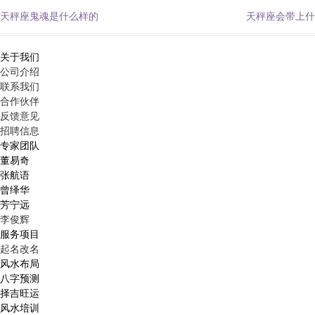
天秤座鬼魂是什么样的
天秤座会带上什
关于我们
公司介绍
联系我们
合作伙伴
反馈意见
招聘信息
专家团队
董易奇
张航语
曾绎华
芳宁远
李俊辉
服务项目
起名改名
风水布局
八字预测
择吉旺运
风水培训