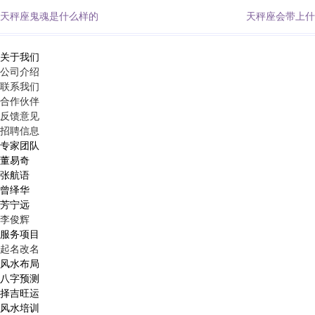
天秤座鬼魂是什么样的
天秤座会带上什
关于我们
公司介绍
联系我们
合作伙伴
反馈意见
招聘信息
专家团队
董易奇
张航语
曾绎华
芳宁远
李俊辉
服务项目
起名改名
风水布局
八字预测
择吉旺运
风水培训