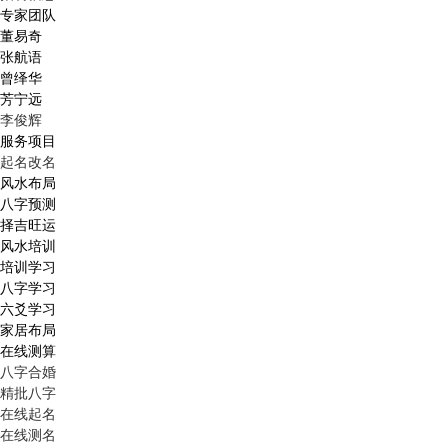
专家团队
董易奇
张航语
曾绎华
芳宁远
李俊辉
服务项目
起名改名
风水布局
八字预测
择吉旺运
风水培训
培训学习
八字学习
六爻学习
家居布局
在线测算
八字合婚
精批八字
在线起名
在线测名