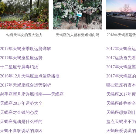
勾魂天蝎女的五大魅力
天蝎座的人都有受虐倾向吗
2018年天蝎座运
2017年天蝎座季度运势详解
2017年天蝎座
2017年天蝎座星座运势
2017运势抢
十二星座专属毒鸡汤
2017年天蝎座
2016年12月天蝎座重点运势播报
2017年天蝎座
2017年天蝎座综合运势剖析
哪些星座有资本
射手座新月座许愿指南——天蝎座
天蝎座2017年
天蝎座2017年运势大全
天蝎座能挣啥辛
天蝎座对金钱的态度
天蝎座想嫁到什
天蝎座鬼魂是什么样的
盘点天蝎座不为
天蝎不喜欢说话的原因
天蝎座爱说谎的