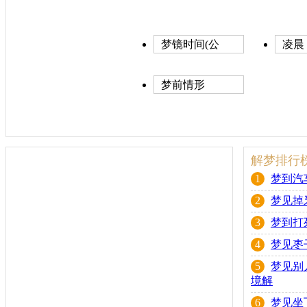
梦镜时间(公
凌晨
历)
梦前情形
解梦排行
1
梦到汽
2
梦见掉
3
梦到打
4
梦见枣
5
梦见别
境解
6
梦见坐