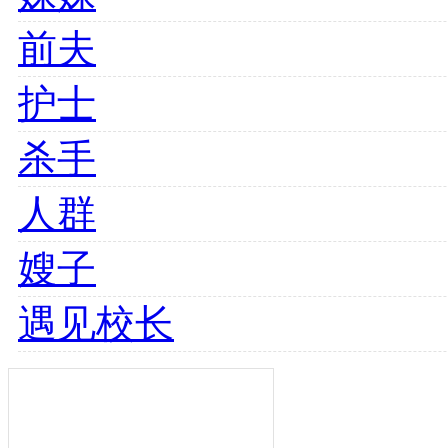
前夫
护士
杀手
人群
嫂子
遇见校长