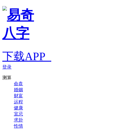
下载APP
登录
测算
命盘
婚姻
财富
运程
健康
宜忌
求卦
性情