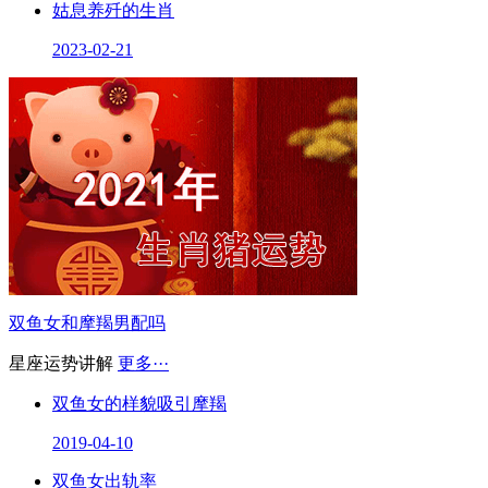
姑息养歼的生肖
2023-02-21
双鱼女和摩羯男配吗
星座运势讲解
更多···
双鱼女的样貌吸引摩羯
2019-04-10
双鱼女出轨率