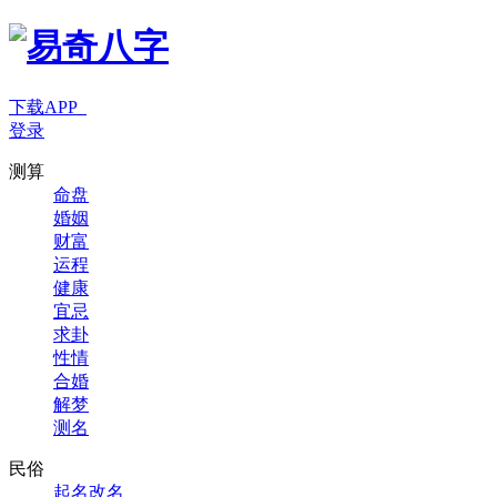
下载APP
登录
测算
命盘
婚姻
财富
运程
健康
宜忌
求卦
性情
合婚
解梦
测名
民俗
起名改名