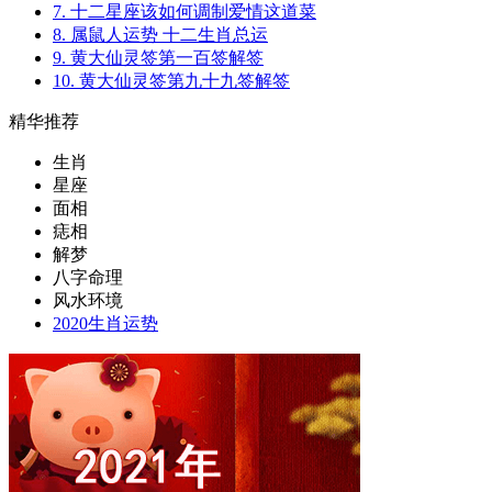
7. 十二星座该如何调制爱情这道菜
8. 属鼠人运势 十二生肖总运
9. 黄大仙灵签第一百签解签
10. 黄大仙灵签第九十九签解签
精华推荐
生肖
星座
面相
痣相
解梦
八字命理
风水环境
2020生肖运势