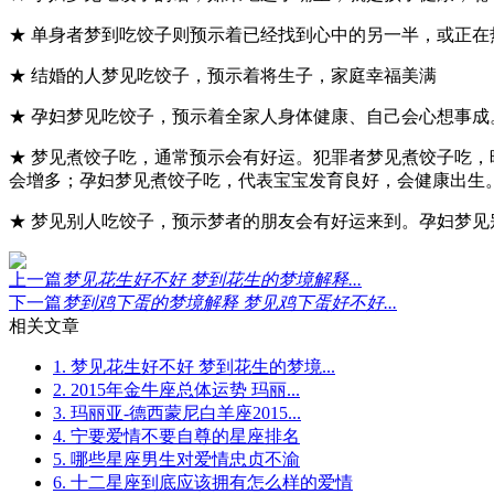
★ 单身者梦到吃饺子则预示着已经找到心中的另一半，或正
★ 结婚的人梦见吃饺子，预示着将生子，家庭幸福美满
★ 孕妇梦见吃饺子，预示着全家人身体健康、自己会心想事
★ 梦见煮饺子吃，通常预示会有好运。犯罪者梦见煮饺子吃
会增多；孕妇梦见煮饺子吃，代表宝宝发育良好，会健康出生
★ 梦见别人吃饺子，预示梦者的朋友会有好运来到。孕妇梦
上一篇
梦见花生好不好 梦到花生的梦境解释...
下一篇
梦到鸡下蛋的梦境解释 梦见鸡下蛋好不好...
相关文章
1. 梦见花生好不好 梦到花生的梦境...
2. 2015年金牛座总体运势 玛丽...
3. 玛丽亚-德西蒙尼白羊座2015...
4. 宁要爱情不要自尊的星座排名
5. 哪些星座男生对爱情忠贞不渝
6. 十二星座到底应该拥有怎么样的爱情