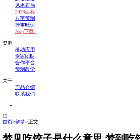
风水布局
2026运程
八字预测
择吉旺运
App下载
资源
移动应用
专家团队
合作平台
预测教学
关于
产品介绍
联系我们
1
2
首页
>
解梦
>
正文
梦见吃饺子是什么意思 梦到吃