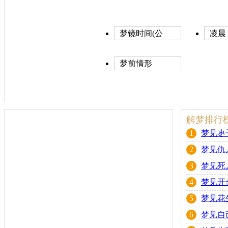
梦镜时间(公
凌晨
历)
梦前情形
解梦排行
1
梦见枣
2
梦见仇
3
梦见死
4
梦见开
5
梦见花
6
梦见自