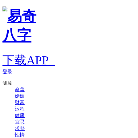
下载APP
登录
测算
命盘
婚姻
财富
运程
健康
宜忌
求卦
性情