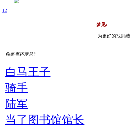
1
2
梦见:
为更好的找到结
你是否还梦见?
白马王子
骑手
陆军
当了图书馆馆长