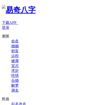
下载APP
登录
测算
命盘
婚姻
财富
运程
健康
宜忌
求卦
性情
合婚
解梦
测名
民俗
起名改名