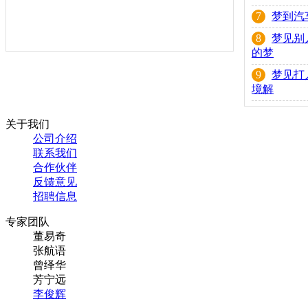
7
梦到汽
8
梦见别
的梦
9
梦见打
境解
关于我们
公司介绍
联系我们
合作伙伴
反馈意见
招聘信息
专家团队
董易奇
张航语
曾绎华
芳宁远
李俊辉