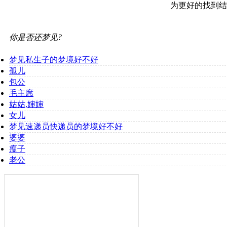
为更好的找到结
你是否还梦见?
梦见私生子的梦境好不好
孤儿
包公
毛主席
姑姑,婶婶
女儿
梦见速递员快递员的梦境好不好
婆婆
瘦子
老公