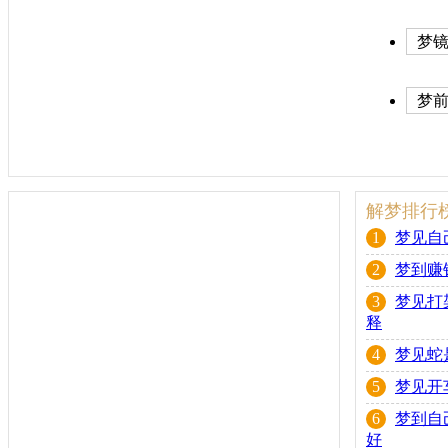
梦镜
历)
梦
解梦排行
1
梦见自
2
梦到赚
3
梦见打
释
4
梦见蛇
5
梦见开
6
梦到自
好