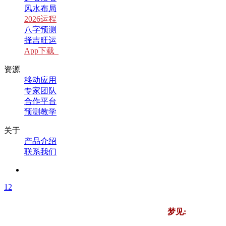
风水布局
2026运程
八字预测
择吉旺运
App下载
资源
移动应用
专家团队
合作平台
预测教学
关于
产品介绍
联系我们
1
2
梦见: