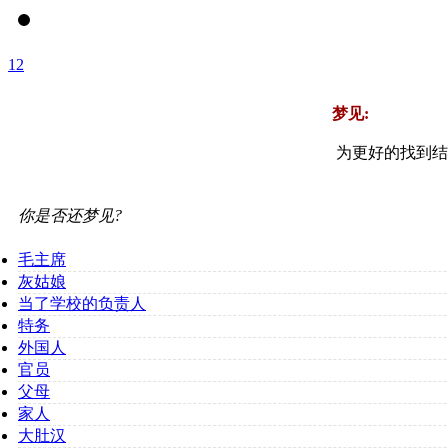
1
2
梦见:
为更好的找到结
你是否还梦见?
毛主席
灰姑娘
当了学校的负责人
特务
外国人
官员
父母
家人
大肚汉