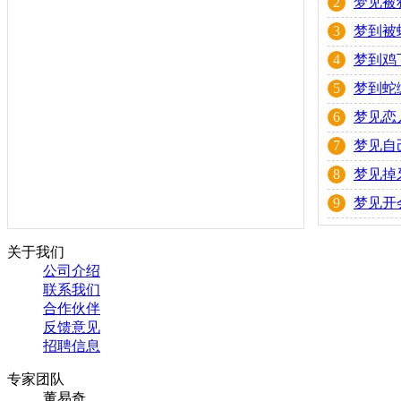
2
梦见被
3
梦到被
4
梦到鸡
5
梦到蛇
6
梦见恋
7
梦见自
8
梦见掉
9
梦见开
关于我们
公司介绍
联系我们
合作伙伴
反馈意见
招聘信息
专家团队
董易奇