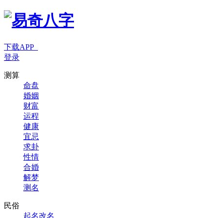
下载APP
登录
测算
命盘
婚姻
财富
运程
健康
宜忌
求卦
性情
合婚
解梦
测名
民俗
起名改名