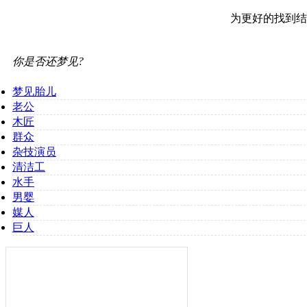
为更好的找到结
你是否还梦见?
梦见胎儿
老公
木匠
群众
杂技演员
清洁工
水手
男婴
媒人
巨人