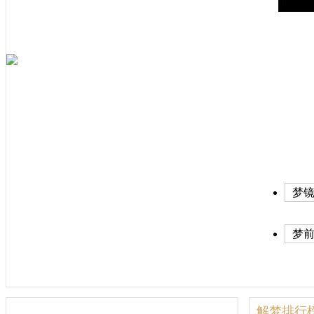
梦镜
历)
梦
解梦排行