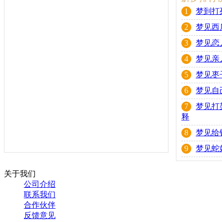
1
梦到打
2
梦见西
3
梦见恋
4
梦见亲
5
梦见枣
6
梦见自
7
梦见打
释
8
梦见给
9
梦见蛇
关于我们
公司介绍
联系我们
合作伙伴
反馈意见
招聘信息