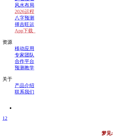
风水布局
2026运程
八字预测
择吉旺运
App下载
资源
移动应用
专家团队
合作平台
预测教学
关于
产品介绍
联系我们
1
2
梦见: