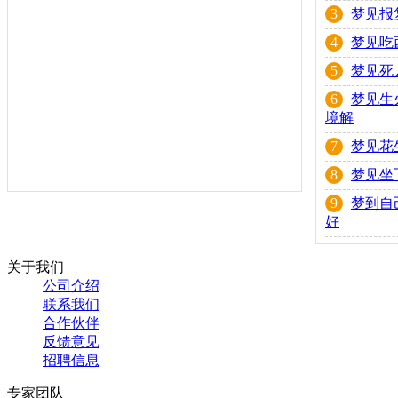
3
梦见报
4
梦见吃
5
梦见死
6
梦见生
境解
7
梦见花
8
梦见坐
9
梦到自
好
关于我们
公司介绍
联系我们
合作伙伴
反馈意见
招聘信息
专家团队