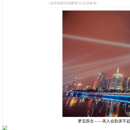
（易奇独家特色解梦法,仅供参考）
梦见医生——亲人会卧床不