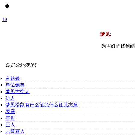
1
2
梦见:
为更好的找到结
你是否还梦见?
灰姑娘
单位领导
梦见太空人
仇人
梦见松鼠有什么征兆什么征兆寓意
表亲
表哥
巨人
吉普赛人