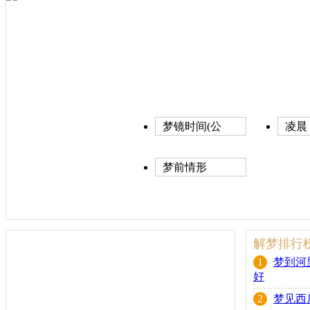
梦镜时间(公
凌晨
历)
梦前情形
解梦排行
1
梦到河
好
2
梦见西