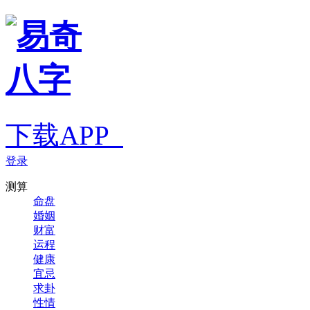
下载APP
登录
测算
命盘
婚姻
财富
运程
健康
宜忌
求卦
性情