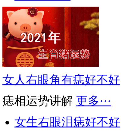
女人右眼角有痣好不好
痣相运势讲解
更多···
女生右眼泪痣好不好