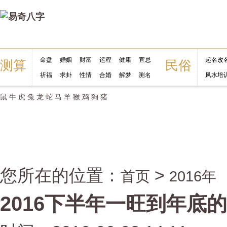
命盘
婚姻
财富
运程
健康
宜忌
起名改
测算
民俗
祈福
求卦
性情
合婚
解梦
测名
风水培
鼠
牛
虎
兔
龙
蛇
马
羊
猴
鸡
狗
猪
您所在的位置：
>
首页
2016年
2016下半年一旺到年底