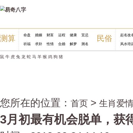
命盘
婚姻
财富
运程
健康
宜忌
起名改
测算
民俗
祈福
求卦
性情
合婚
解梦
测名
风水培
鼠
牛
虎
兔
龙
蛇
马
羊
猴
鸡
狗
猪
您所在的位置：
>
首页
生肖爱
3月初最有机会脱单，获