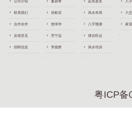
公司介绍
董易奇
起名改名
八
联系我们
张航语
风水布局
六
合作伙伴
曾绎华
八字预测
家
反馈意见
芳宁远
择吉旺运
招聘信息
李俊辉
风水培训
粤ICP备0