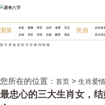
命盘
婚姻
财富
运程
健康
宜忌
起名改
测算
民俗
祈福
求卦
性情
合婚
解梦
测名
风水培
鼠
牛
虎
兔
龙
蛇
马
羊
猴
鸡
狗
猪
您所在的位置：
>
首页
生肖爱
最忠心的三大生肖女，结