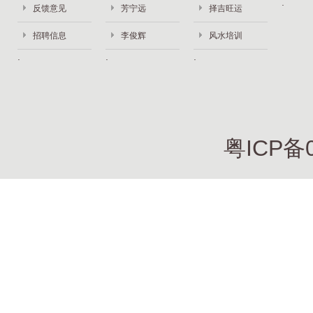
反馈意见
芳宁远
择吉旺运
招聘信息
李俊辉
风水培训
粤ICP备0