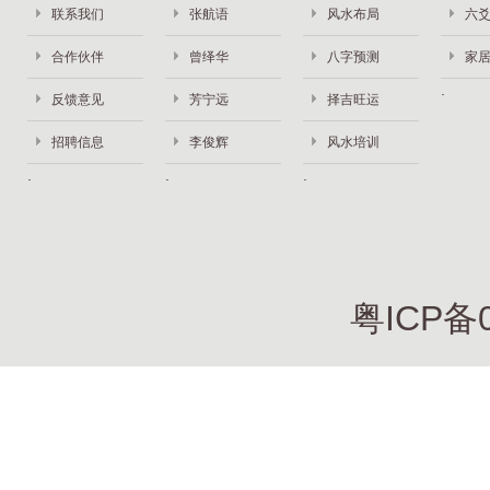
联系我们
张航语
风水布局
六
合作伙伴
曾绎华
八字预测
家
反馈意见
芳宁远
择吉旺运
招聘信息
李俊辉
风水培训
粤ICP备0