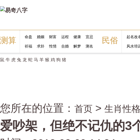
命盘
婚姻
财富
运程
健康
宜忌
起名改
测算
民俗
祈福
求卦
性情
合婚
解梦
测名
风水培
鼠
牛
虎
兔
龙
蛇
马
羊
猴
鸡
狗
猪
您所在的位置：
>
首页
生肖性
爱吵架，但绝不记仇的3