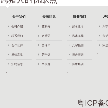
关于我们
专家团队
服务项目
培
公司介绍
董易奇
起名改名
八
联系我们
张航语
风水布局
六
合作伙伴
曾绎华
八字预测
家
反馈意见
芳宁远
择吉旺运
招聘信息
李俊辉
风水培训
粤ICP备0