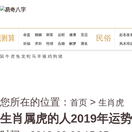
命盘
婚姻
财富
运程
健康
宜忌
起名改
测算
民俗
祈福
求卦
性情
合婚
解梦
测名
风水培
鼠
牛
虎
兔
龙
蛇
马
羊
猴
鸡
狗
猪
您所在的位置：
>
首页
生肖虎
生肖属虎的人2019年运