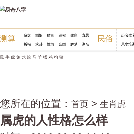
命盘
婚姻
财富
运程
健康
宜忌
起名改
测算
民俗
祈福
求卦
性情
合婚
解梦
测名
风水培
鼠
牛
虎
兔
龙
蛇
马
羊
猴
鸡
狗
猪
您所在的位置：
>
首页
生肖虎
属虎的人性格怎么样