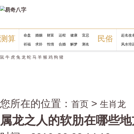
命盘
婚姻
财富
运程
健康
宜忌
起名改
测算
民俗
祈福
求卦
性情
合婚
解梦
测名
风水培
鼠
牛
虎
兔
龙
蛇
马
羊
猴
鸡
狗
猪
您所在的位置：
>
首页
生肖龙
属龙之人的软肋在哪些地