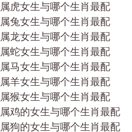
属虎女生与哪个生肖最配
属兔女生与哪个生肖最配
属龙女生与哪个生肖最配
属蛇女生与哪个生肖最配
属马女生与哪个生肖最配
属羊女生与哪个生肖最配
属猴女生与哪个生肖最配
属鸡的女生与哪个生肖最配
属狗的女生与哪个生肖最配