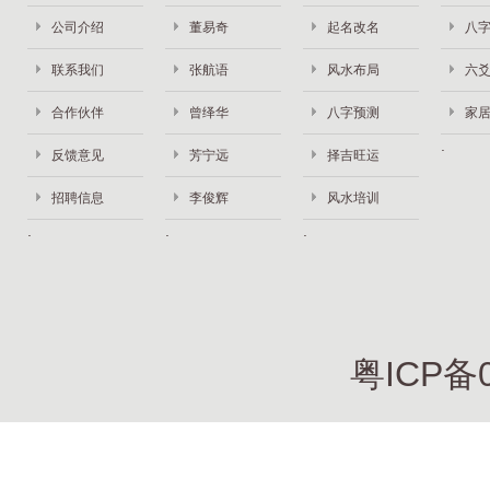
公司介绍
董易奇
起名改名
八
联系我们
张航语
风水布局
六
合作伙伴
曾绎华
八字预测
家
反馈意见
芳宁远
择吉旺运
招聘信息
李俊辉
风水培训
粤ICP备0