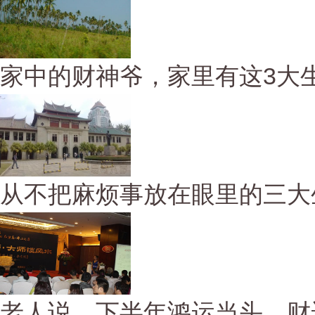
家中的财神爷，家里有这3大生
从不把麻烦事放在眼里的三大
老人说，下半年鸿运当头、财