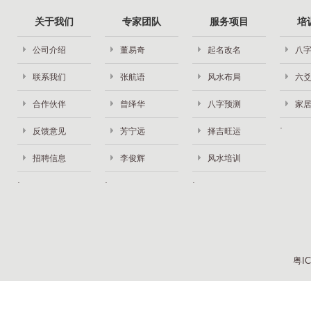
关于我们
专家团队
服务项目
培
公司介绍
董易奇
起名改名
八
联系我们
张航语
风水布局
六
合作伙伴
曾绎华
八字预测
家
反馈意见
芳宁远
择吉旺运
招聘信息
李俊辉
风水培训
粤IC