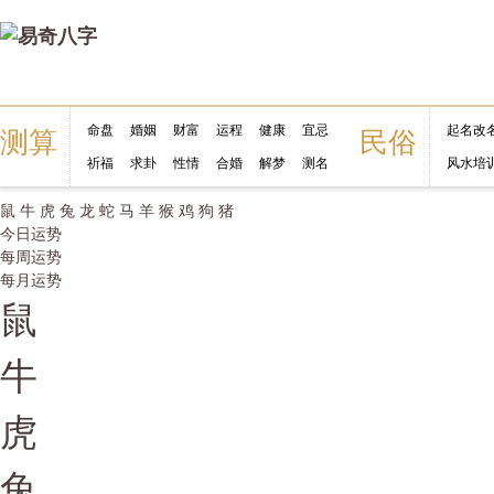
命盘
婚姻
财富
运程
健康
宜忌
起名改
测算
民俗
祈福
求卦
性情
合婚
解梦
测名
风水培
鼠
牛
虎
兔
龙
蛇
马
羊
猴
鸡
狗
猪
今日运势
每周运势
每月运势
鼠
牛
虎
兔