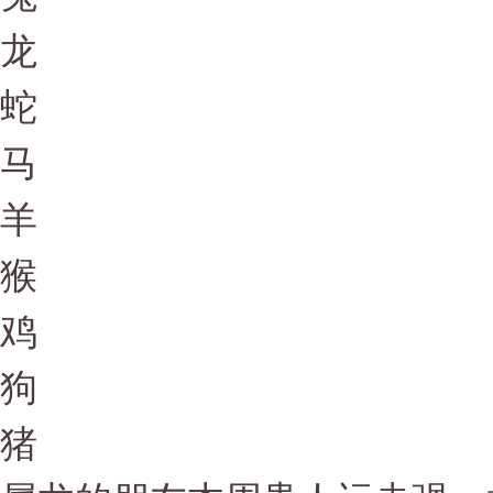
龙
蛇
马
羊
猴
鸡
狗
猪