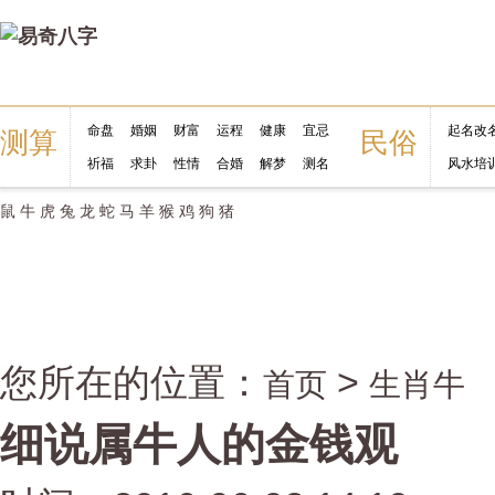
命盘
婚姻
财富
运程
健康
宜忌
起名改
测算
民俗
祈福
求卦
性情
合婚
解梦
测名
风水培
鼠
牛
虎
兔
龙
蛇
马
羊
猴
鸡
狗
猪
您所在的位置：
>
首页
生肖牛
细说属牛人的金钱观