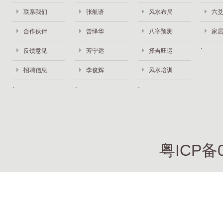
联系我们
张航语
风水布局
六
合作伙伴
曾绎华
八字预测
家
反馈意见
芳宁远
择吉旺运
招聘信息
李俊辉
风水培训
粤ICP备0