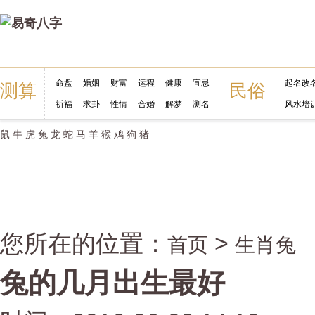
命盘
婚姻
财富
运程
健康
宜忌
起名改
测算
民俗
祈福
求卦
性情
合婚
解梦
测名
风水培
鼠
牛
虎
兔
龙
蛇
马
羊
猴
鸡
狗
猪
您所在的位置：
>
首页
生肖兔
兔的几月出生最好