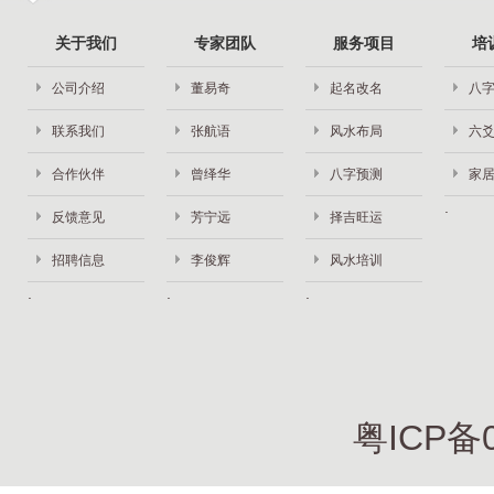
关于我们
专家团队
服务项目
培
公司介绍
董易奇
起名改名
八
联系我们
张航语
风水布局
六
合作伙伴
曾绎华
八字预测
家
反馈意见
芳宁远
择吉旺运
招聘信息
李俊辉
风水培训
粤ICP备0