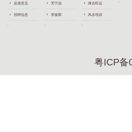
反馈意见
芳宁远
择吉旺运
招聘信息
李俊辉
风水培训
粤ICP备0