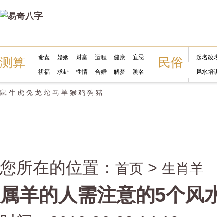
命盘
婚姻
财富
运程
健康
宜忌
起名改
测算
民俗
祈福
求卦
性情
合婚
解梦
测名
风水培
鼠
牛
虎
兔
龙
蛇
马
羊
猴
鸡
狗
猪
您所在的位置：
>
首页
生肖羊
属羊的人需注意的5个风