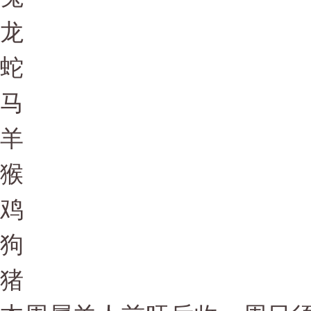
龙
蛇
马
羊
猴
鸡
狗
猪