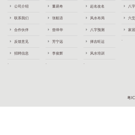
公司介绍
董易奇
起名改名
八
联系我们
张航语
风水布局
六
合作伙伴
曾绎华
八字预测
家
反馈意见
芳宁远
择吉旺运
招聘信息
李俊辉
风水培训
粤IC