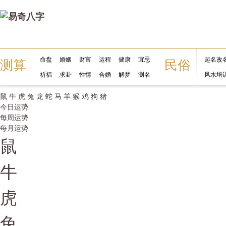
命盘
婚姻
财富
运程
健康
宜忌
起名改
测算
民俗
祈福
求卦
性情
合婚
解梦
测名
风水培
鼠
牛
虎
兔
龙
蛇
马
羊
猴
鸡
狗
猪
今日运势
每周运势
每月运势
鼠
牛
虎
兔