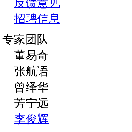
反馈意见
招聘信息
专家团队
董易奇
张航语
曾绎华
芳宁远
李俊辉