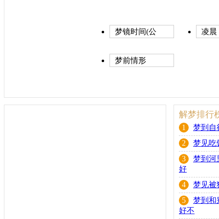
梦镜时间(公
凌晨
历)
梦前情形
解梦排行
1
梦到自
2
梦见吃
3
梦到河
好
4
梦见被
5
梦到和
好不