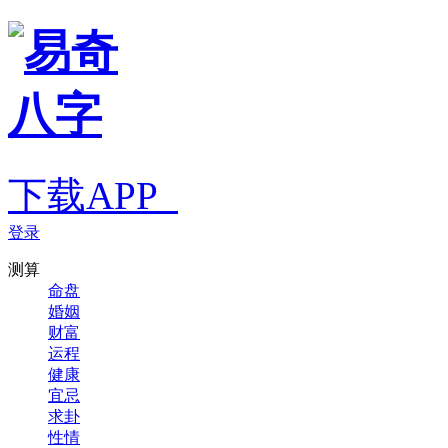
下载APP
登录
测算
命盘
婚姻
财富
运程
健康
宜忌
求卦
性情