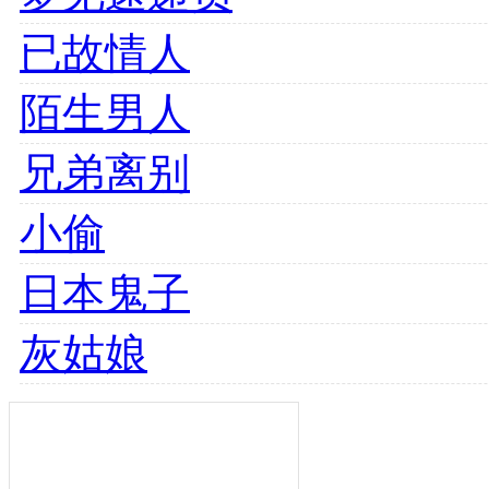
已故情人
陌生男人
兄弟离别
小偷
日本鬼子
灰姑娘