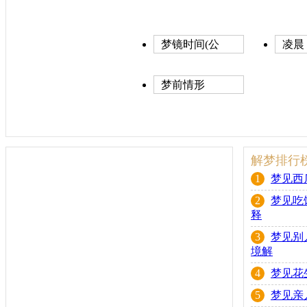
梦镜时间(公
凌晨
历)
梦前情形
解梦排行
1
梦见西
2
梦见吃
释
3
梦见别
境解
4
梦见花
5
梦见亲