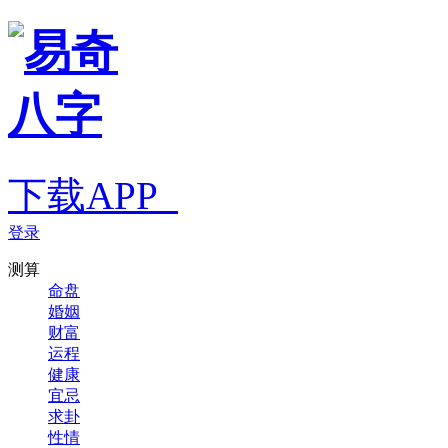
下载APP
登录
测算
命盘
婚姻
财富
运程
健康
宜忌
求卦
性情