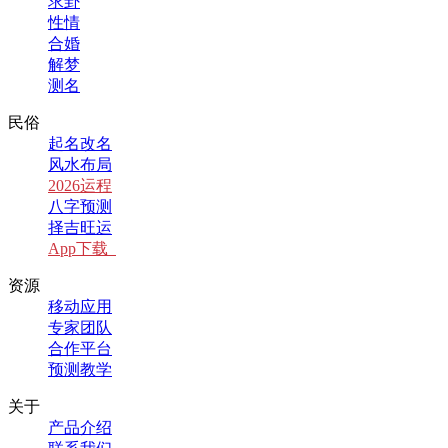
求卦
性情
合婚
解梦
测名
民俗
起名改名
风水布局
2026运程
八字预测
择吉旺运
App下载
资源
移动应用
专家团队
合作平台
预测教学
关于
产品介绍