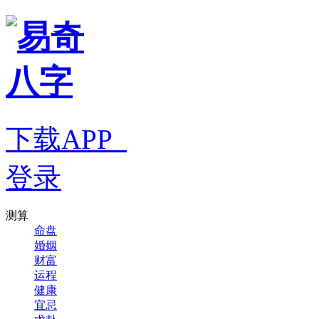
下载APP
登录
测算
命盘
婚姻
财富
运程
健康
宜忌