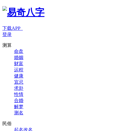
下载APP
登录
测算
命盘
婚姻
财富
运程
健康
宜忌
求卦
性情
合婚
解梦
测名
民俗
起名改名