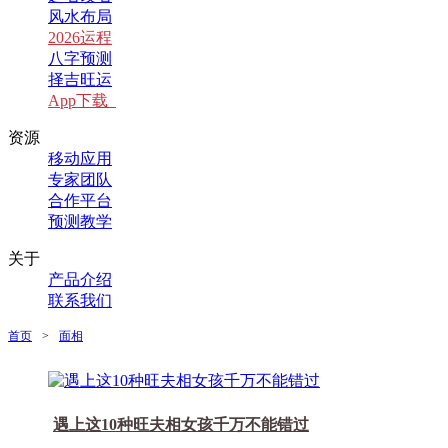
风水布局
2026运程
八字预测
择吉旺运
App下载
资源
移动应用
专家团队
合作平台
预测教学
关于
产品介绍
联系我们
首页
>
面相
遇上这10种旺夫相女孩千万不能错过