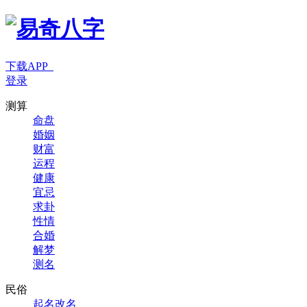
下载APP
登录
测算
命盘
婚姻
财富
运程
健康
宜忌
求卦
性情
合婚
解梦
测名
民俗
起名改名