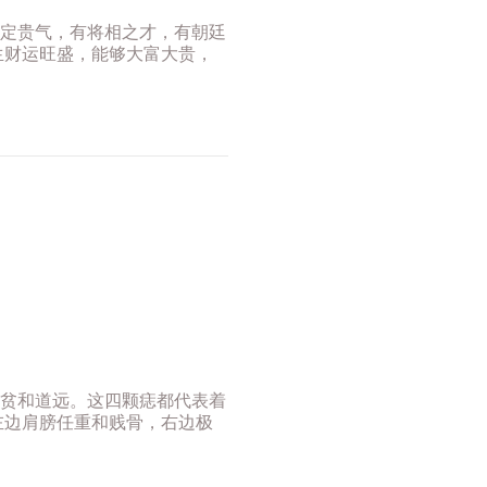
定贵气，有将相之才，有朝廷
生财运旺盛，能够大富大贵，
贫和道远。这四颗痣都代表着
左边肩膀任重和贱骨，右边极