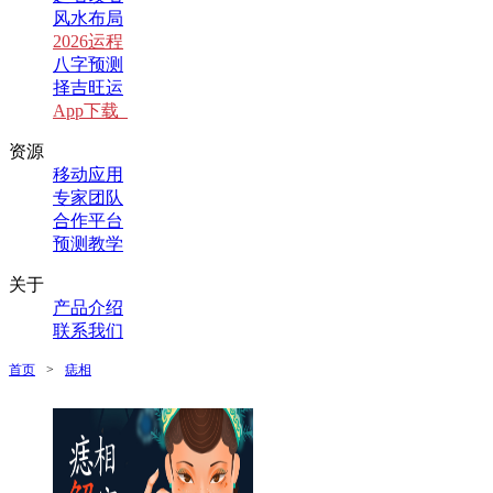
风水布局
2026运程
八字预测
择吉旺运
App下载
资源
移动应用
专家团队
合作平台
预测教学
关于
产品介绍
联系我们
首页
>
痣相