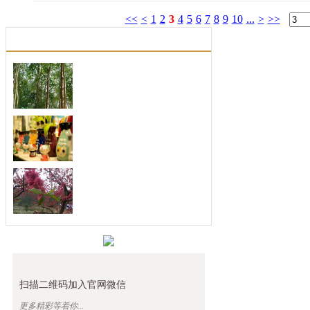
<<
<
1
2
3
4
5
6
7
8
9
10
...
>
>>
四月份人格魅力开始大
每一个人的人格魅力绝对是吸引人最重
要的法......
扬长避短，善于发现别
取长补短，最会发现优点的三大生肖。
俗话说......
不喜欢空闲，最珍惜时
忙个不停，最善于利用时间的三大生
肖。人们......
扫描二维码加入官网微信
更多精彩等着你...