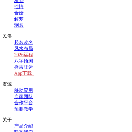
求卦
性情
合婚
解梦
测名
民俗
起名改名
风水布局
2026运程
八字预测
择吉旺运
App下载
资源
移动应用
专家团队
合作平台
预测教学
关于
产品介绍