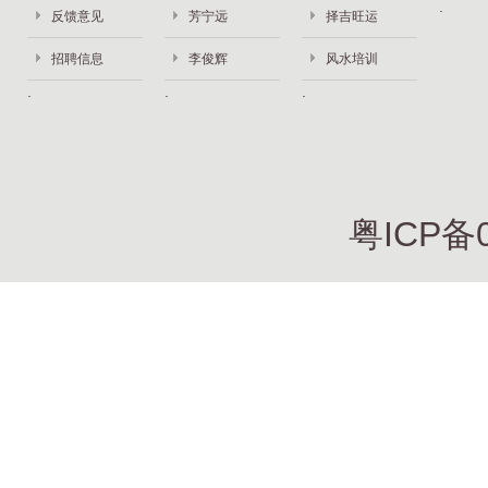
反馈意见
芳宁远
择吉旺运
招聘信息
李俊辉
风水培训
粤ICP备0