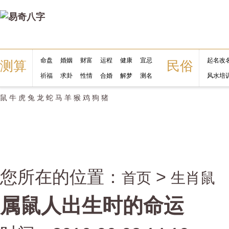
命盘
婚姻
财富
运程
健康
宜忌
起名改
测算
民俗
祈福
求卦
性情
合婚
解梦
测名
风水培
鼠
牛
虎
兔
龙
蛇
马
羊
猴
鸡
狗
猪
您所在的位置：
>
首页
生肖鼠
属鼠人出生时的命运