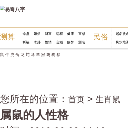
命盘
婚姻
财富
运程
健康
宜忌
起名改
测算
民俗
祈福
求卦
性情
合婚
解梦
测名
风水培
鼠
牛
虎
兔
龙
蛇
马
羊
猴
鸡
狗
猪
您所在的位置：
>
首页
生肖鼠
属鼠的人性格