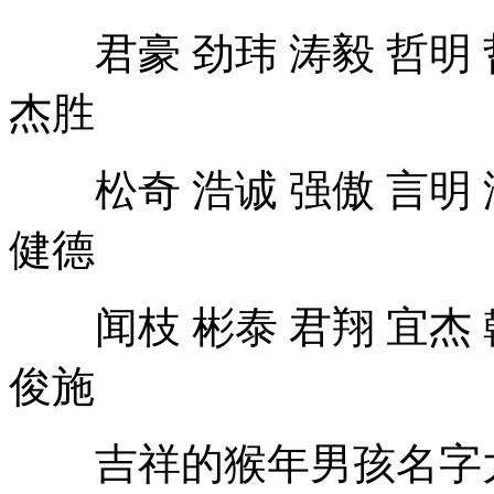
君豪 劲玮 涛毅 哲明 哲
杰胜
松奇 浩诚 强傲 言明 泽
健德
闻枝 彬泰 君翔 宜杰 翰
俊施
吉祥的猴年男孩名字