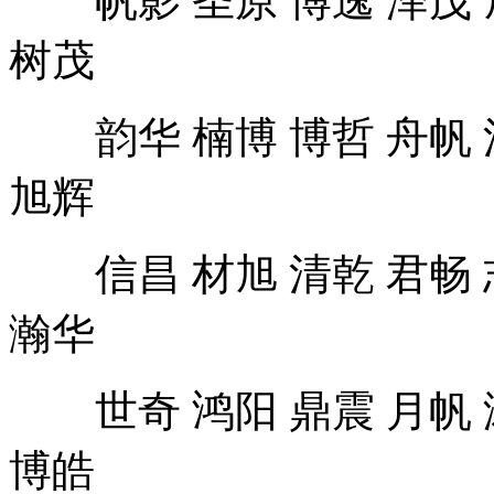
树茂
韵华 楠博 博哲 舟帆 浩
旭辉
信昌 材旭 清乾 君畅 志
瀚华
世奇 鸿阳 鼎震 月帆 涛
博皓