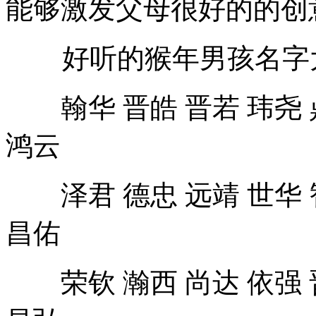
好听的猴年男孩名字
翰华 晋皓 晋若 玮尧 鼎
鸿云
泽君 德忠 远靖 世华 智
昌佑
荣钦 瀚西 尚达 依强 晋
昌弘