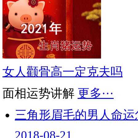
女人颧骨高一定克夫吗
面相运势讲解
更多···
三角形眉毛的男人命运
2018-08-21