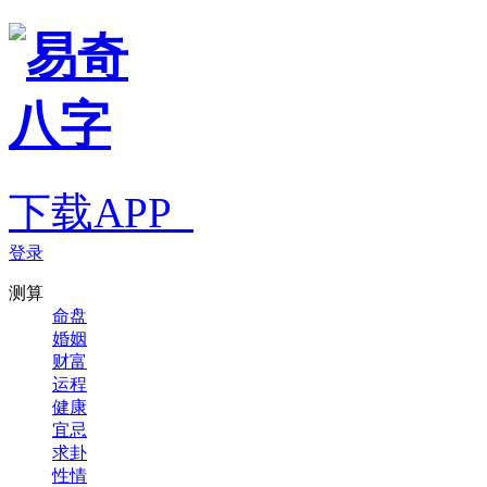
下载APP
登录
测算
命盘
婚姻
财富
运程
健康
宜忌
求卦
性情