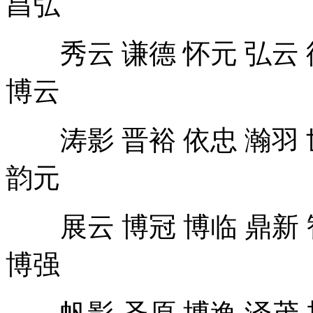
秀云 谦德 怀元 弘云 德
博云
涛影 晋裕 依忠 瀚羽 世
韵元
展云 博冠 博临 鼎新 智
博强
帆影 圣原 博逸 泽茂 旭