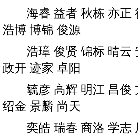
海睿 益者 秋栋 亦正 德
浩博 博锦 俊源
浩璋 俊贤 锦标 晴云 安
政开 迹家 卓阳
毓彦 高辉 明江 昌俊 方
绍金 景麟 尚天
奕皓 瑞春 商洛 学志 辰