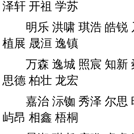
泽轩 开祖 学苏
明乐 洪啸 琪浩 皓锐 乃
植展 晟洹 逸镇
万森 逸城 照宸 知新 舜
思德 柏壮 龙宏
嘉治 沶铷 秀泽 尔思 晖
屿昂 相鑫 梧桐
景湘 琪尧 庚晔 卓卓 崇