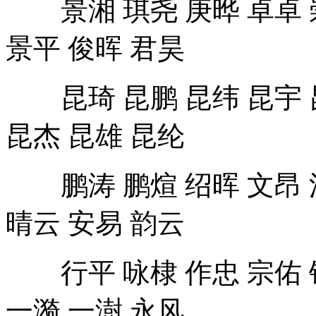
景平 俊晖 君昊
昆琦 昆鹏 昆纬 昆宇 昆
昆杰 昆雄 昆纶
鹏涛 鹏煊 绍晖 文昂 浩
晴云 安易 韵云
行平 咏棣 作忠 宗佑 钟
一漪 一澍 永风