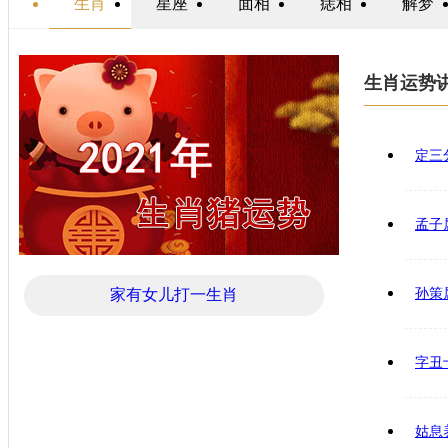
生肖
星座
面相
痣相
解梦
生肖运势
定三
孟子
家有女儿打一生肖
孙策
字丑
姑息