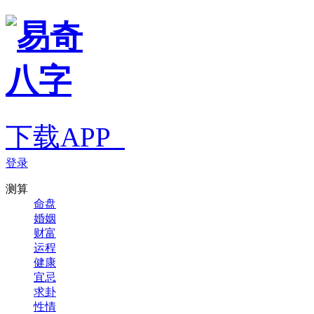
下载APP
登录
测算
命盘
婚姻
财富
运程
健康
宜忌
求卦
性情