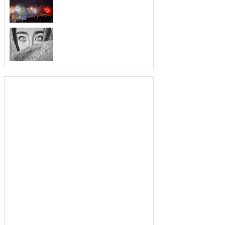
如何看手相 1.耳垂厚大 耳垂厚
大之...
卧蚕眼透露出哪些好运
不少人以有卧蚕眼而为荣，除了跟
风外，...
有钱人的面相特征
面相算命图解 1、耳朵肥厚 耳
朵一直...