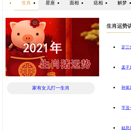
生肖
星座
面相
痣相
解梦
生肖运势
定三
孟子
家有女儿打一生肖
孙策
字丑
姑息