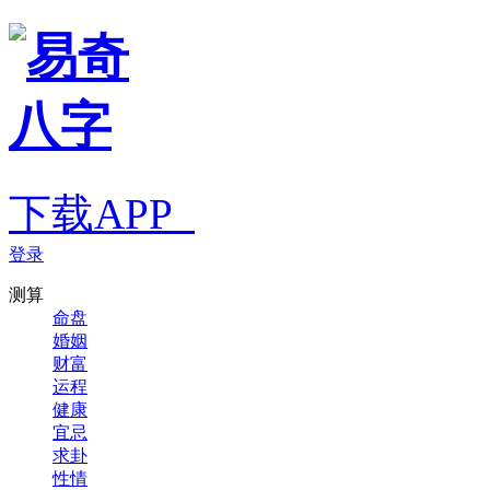
下载APP
登录
测算
命盘
婚姻
财富
运程
健康
宜忌
求卦
性情