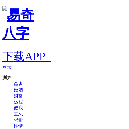
下载APP
登录
测算
命盘
婚姻
财富
运程
健康
宜忌
求卦
性情