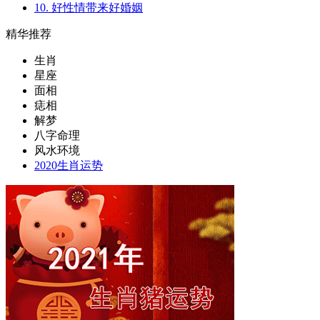
10. 好性情带来好婚姻
精华推荐
生肖
星座
面相
痣相
解梦
八字命理
风水环境
2020生肖运势