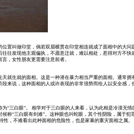
的位置叫做印堂，倘若双眉横贯在印堂相连就成了面相中的大问
后往往发现他主观偏执，不愿意迁就，难以相处，惹得对方不快
而言，女性朋友更需要注意前者。
先天就生就的面相。这是一种潜在暴力相当严重的面相。通常拥
阶段来说，这种面相的人或许表现的非常强势而给人以安全感，
为“三白眼”。 相学对于三白眼的人来看，认为此相是冷漠无
时候称“三白眼有剑难”。这种眼也叫蛇眼，其个性阴险，属于犯
的特性，不难看出此种面相的危险性，也是家暴的重灾面相之属。