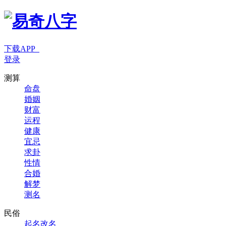
下载APP
登录
测算
命盘
婚姻
财富
运程
健康
宜忌
求卦
性情
合婚
解梦
测名
民俗
起名改名