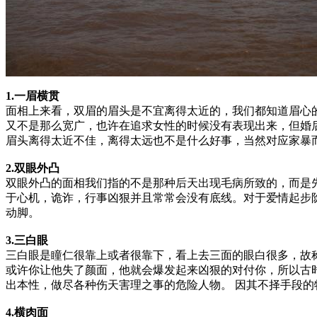
1.一眉横贯
面相上来看，双眉的眉头是不宜离得太近的，我们都知道眉心
又不是那么宽广，也许在追求女性的时候没有表现出来，但婚
眉头离得太近不佳，离得太远也不是什么好事，当然对应家暴
2.双眼外凸
双眼外凸的面相我们指的不是那种后天出现毛病所致的，而是
于心机，诡诈，行事凶狠并且常常会没有底线。对于爱情起步
动脚。
3.三白眼
三白眼是瞳仁很靠上或者很靠下，看上去三面的眼白很多，故称
或许你让他失了颜面，他就会爆发起来凶狠的对付你，所以古
出本性，做尽各种伤天害理之事的危险人物。 因其不择手段
4.横肉面