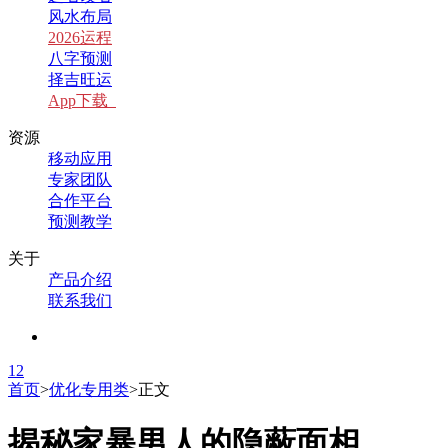
风水布局
2026运程
八字预测
择吉旺运
App下载
资源
移动应用
专家团队
合作平台
预测教学
关于
产品介绍
联系我们
1
2
首页
>
优化专用类
>
正文
揭秘家暴男人的隐蔽面相