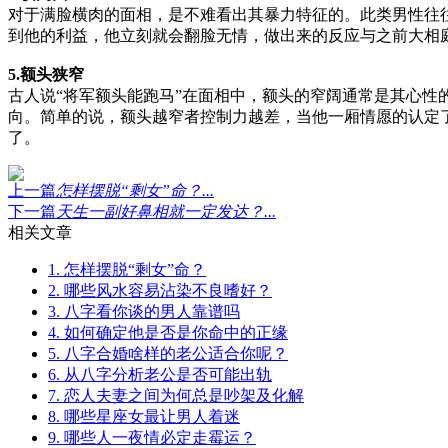
对于满脸横肉的面相，是不难看出其暴力特征的。此类男性往
到他的利益，他立刻就会翻脸无情，做出来的反应与之前大相
5.额头狭窄
古人说“将军额头能跑马”在面相中，额头的窄阔通常是其心
向。简单的说，额头越窄者控制力越差，当他一厢情愿的认定
了。
上一篇
怎样摆脱“剩女”命？...
下一篇
天生一副好鼻相就一定发达？...
相关文章
1. 怎样摆脱“剩女”命？
2. 哪些风水容易沾染不良嗜好？
3. 八字看你谈的男人靠谱吗
4. 如何确定他是否是你命中的正缘
5. 八字合婚啥样的老公适合你呢？
6. 从八字分析老公是否可能出轨
7. 恋人夫妻之间为何总是吵架及化解
8. 哪些星座女最让男人着迷
9. 哪些人一夜情必定走霉运？