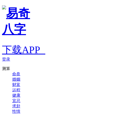
下载APP
登录
测算
命盘
婚姻
财富
运程
健康
宜忌
求卦
性情