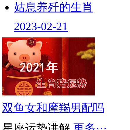
姑息养歼的生肖
2023-02-21
双鱼女和摩羯男配吗
星座运势讲解
更多···