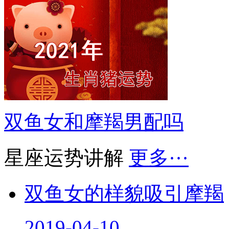
双鱼女和摩羯男配吗
星座运势讲解
更多···
双鱼女的样貌吸引摩羯
2019-04-10