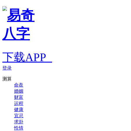
下载APP
登录
测算
命盘
婚姻
财富
运程
健康
宜忌
求卦
性情