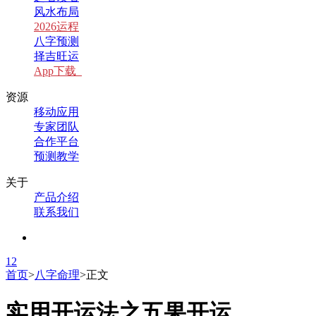
风水布局
2026运程
八字预测
择吉旺运
App下载
资源
移动应用
专家团队
合作平台
预测教学
关于
产品介绍
联系我们
1
2
首页
>
八字命理
>
正文
实用开运法之五果开运