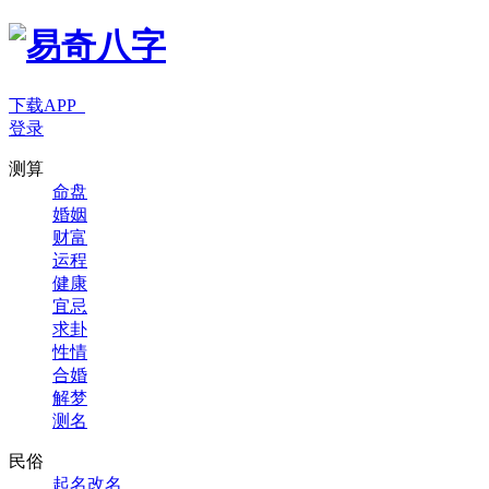
下载APP
登录
测算
命盘
婚姻
财富
运程
健康
宜忌
求卦
性情
合婚
解梦
测名
民俗
起名改名