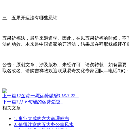
三、五果开运法有哪些忌讳
五果祈福法，最早来源道学。因此，在以五果祈福的时候，不
法的功效。本来是中国道家的开运法，结果却在拜耶稣或拜圣
公告：原创文章，涉及版权，未经许可，请勿转载！如有需要
取名改名、请购吉祥物欢迎联系易奇文化专家团队—电话/QQ：400
上一篇
12生肖一周运势播报3.16-3.22...
下一篇
3月下旬谁的运势受阻...
相关文章
1. 事业大成的六大命理标志
2. 值得注意的五大办公室风水