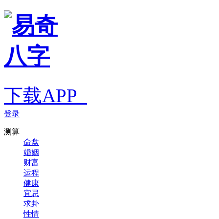
下载APP
登录
测算
命盘
婚姻
财富
运程
健康
宜忌
求卦
性情