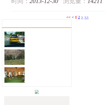
时间：
2013-12-30
浏览量：
14211
<<
<
1
2
>
>>
色彩的五行
色彩在我们生活中无处不在，世界因色
彩的存在而精彩纷呈。色彩本身就被人
装修颜色不对，小心婚
们赋...
经常有朋友问：“为什么现今社会有那
么多对夫妻都要离婚呢？他们真没感情
二月初二步步高升
了吗...
3月10日是农历二月初二的“龙抬头”，
这个源自农耕文化的节日，意味着一