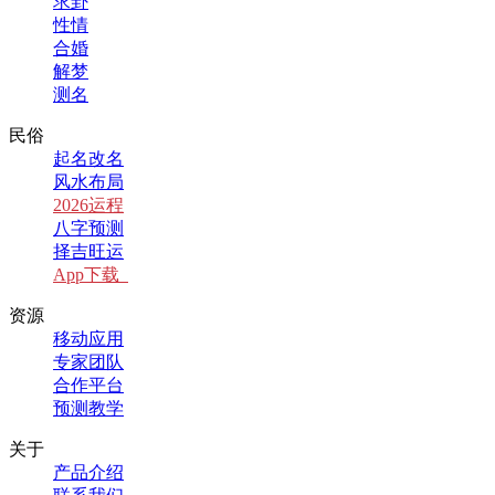
求卦
性情
合婚
解梦
测名
民俗
起名改名
风水布局
2026运程
八字预测
择吉旺运
App下载
资源
移动应用
专家团队
合作平台
预测教学
关于
产品介绍