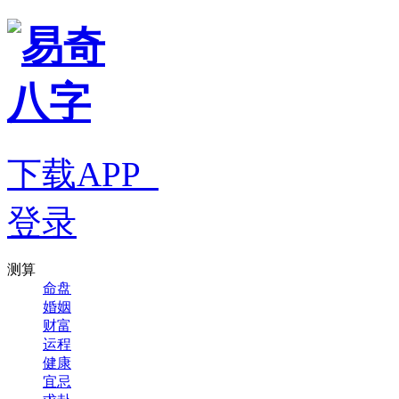
下载APP
登录
测算
命盘
婚姻
财富
运程
健康
宜忌