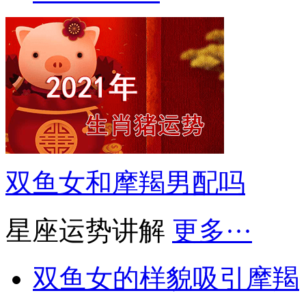
双鱼女和摩羯男配吗
星座运势讲解
更多···
双鱼女的样貌吸引摩羯