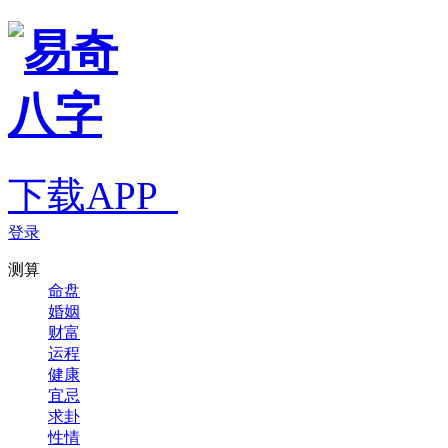
下载APP
登录
测算
命盘
婚姻
财富
运程
健康
宜忌
求卦
性情