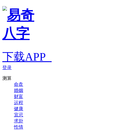
下载APP
登录
测算
命盘
婚姻
财富
运程
健康
宜忌
求卦
性情