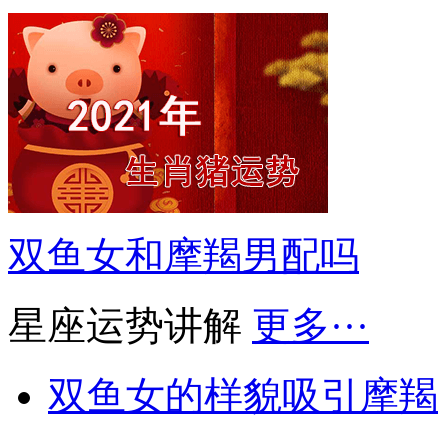
双鱼女和摩羯男配吗
星座运势讲解
更多···
双鱼女的样貌吸引摩羯